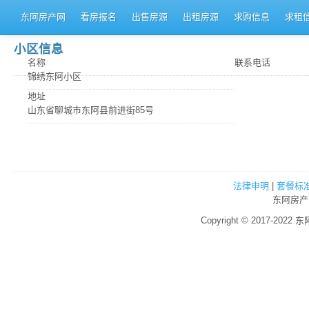
东阿房产网
看房报名
出售房源
出租房源
求购信息
求租
小区信息
名称
联系电话
锦绣东阿小区
地址
山东省聊城市东阿县前进街85号
法律申明
|
套餐标
东阿房产
Copyright © 2017-2022 东阿