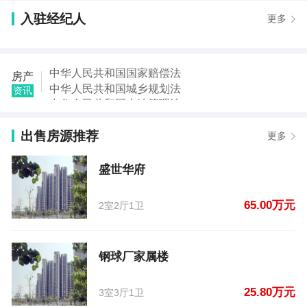
【于女士】发布了【光明街】的租房信息
入驻经纪人
更多
【李女士】发布了【东阿县胶城国际】的租房信息
【李女士】发布了【东阿县胶城国际】的租房信息
【李老师】发布了【东阿刻章办证毕业证】的租房信
息
中华人民共和国国家赔偿法
房产
【郭先生】发布了【东阿武装部家属院新楼】的租房
中华人民共和国城乡规划法
资讯
信息
中华人民共和国土地管理法
【董存亭】发布了【盛世华府】的二手房信息
中华人民共和国继承法
【马雯】发布了【钢球厂家属楼】的二手房信息
出售房源推荐
中华人民共和国税收征收管理法
更多
【谷秀娟】发布了【锦绣东阿】的二手房信息
中华人民共和国城市房地产管理法
中华人民共和国契税法
盛世华府
中华人民共和国城市维护建设税法
65.00万元
2室2厅1卫
钢球厂家属楼
25.80万元
3室3厅1卫