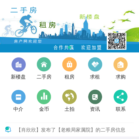
新楼盘
二手房
租房
求租
求购
中介
金币
土拍
资讯
联系
【肖欣欣】发布了【老粮局家属院】的二手房信息
【于磊】发布了【南苑小区】的二手房信息